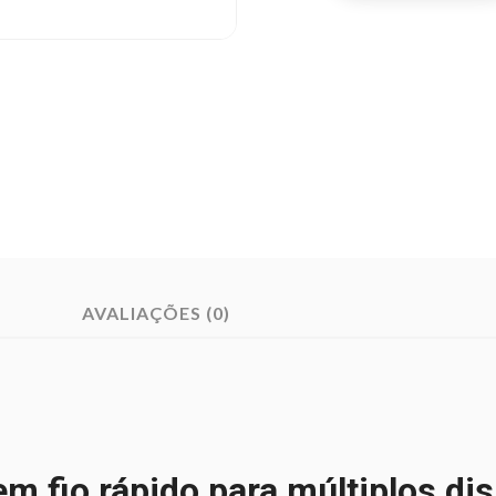
AVALIAÇÕES (0)
 fio rápido para múltiplos dis