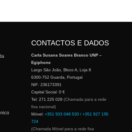
CONTACTOS E DADOS
Carla Susana Soares Branco UNP –
da
Egiphone
Largo São João, Bloco A, Loja 8
6300-752 Guarda, Portugal
NIF: 236173391
Capital Social: 0 €
Tel: 271 225 028
(Chamada para a rede
fixa nacional)
ónico
Móvel:
+351 933 048 530 / +351 927 195
724
(Chamada Móvel para a rede fixa