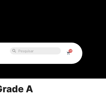
38
Grade A