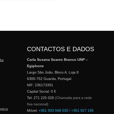
CONTACTOS E DADOS
Carla Susana Soares Branco UNP –
da
Egiphone
Largo São João, Bloco A, Loja 8
6300-752 Guarda, Portugal
NIF: 236173391
Capital Social: 0 €
Tel: 271 225 028
(Chamada para a rede
fixa nacional)
ónico
Móvel:
+351 933 048 530 / +351 927 195