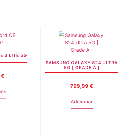
 3 LITE 5G
SAMSUNG GALAXY S24 ULTRA
5G [ GRADE A ]
9
€
799,99
€
ões
Adicionar