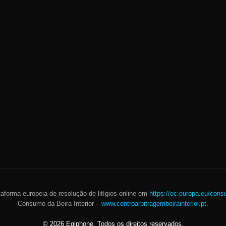
taforma europeia de resolução de litígios online em
https://ec.europa.eu/cons
Consumo da Beira Interior –
www.centroarbitragembeirainterior.pt
.
©
2026
Egiphone. Todos os direitos reservados.