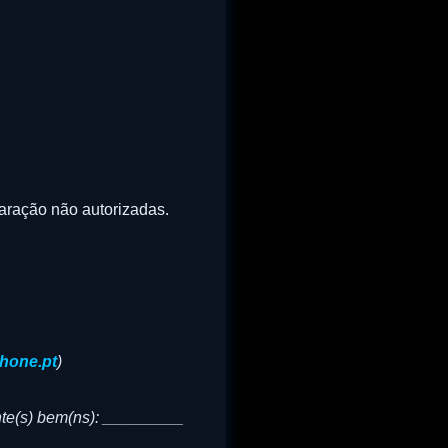
paração não autorizadas.
hone.pt
)
nte(s) bem(ns): _________