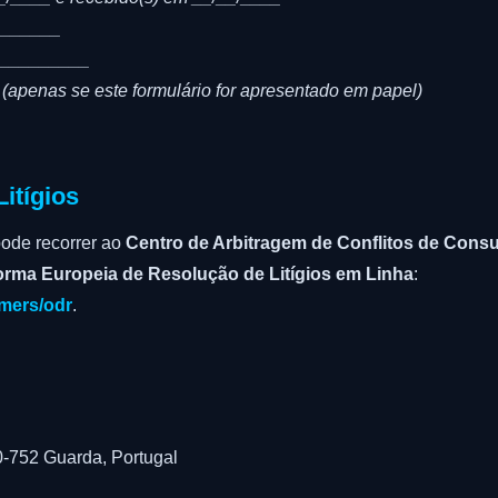
_______
 _________
(apenas se este formulário for apresentado em papel)
itígios
 pode recorrer ao
Centro de Arbitragem de Conflitos de Con
orma Europeia de Resolução de Litígios em Linha
:
umers/odr
.
0-752 Guarda, Portugal