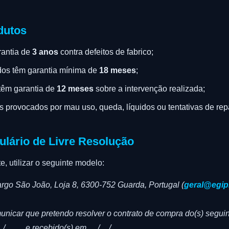
dutos
rantia de
3 anos
contra defeitos de fabrico;
dos têm garantia mínima de
18 meses
;
têm garantia de
12 meses
sobre a intervenção realizada;
s provocados por mau uso, queda, líquidos ou tentativas de re
ulário de Livre Resolução
, utilizar o seguinte modelo:
rgo São João, Loja 8, 6300-752 Guarda, Portugal (
geral@egip
unicar que pretendo resolver o contrato de compra do(s) segui
____ e recebido(s) em __/__/____